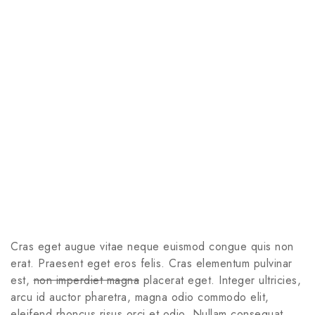
Cras eget augue vitae neque euismod congue quis non
erat. Praesent eget eros felis. Cras elementum pulvinar
est,
non imperdiet magna
placerat eget. Integer ultricies,
arcu id auctor pharetra, magna odio commodo elit,
eleifend rhoncus risus orci et odio. Nullam consequat