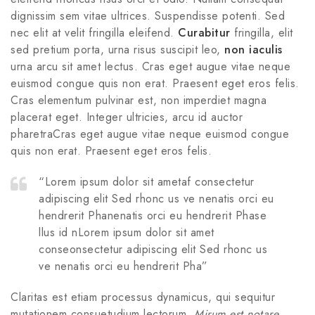
dignissim sem vitae ultrices. Suspendisse potenti. Sed
nec elit at velit fringilla eleifend.
Curabitur
fringilla, elit
sed pretium porta, urna risus suscipit leo,
non
iaculis
urna arcu sit amet lectus. Cras eget augue vitae neque
euismod congue quis non erat. Praesent eget eros felis.
Cras elementum pulvinar est, non imperdiet magna
placerat eget. Integer ultricies, arcu id auctor
pharetraCras eget augue vitae neque euismod congue
quis non erat. Praesent eget eros felis.
“Lorem ipsum dolor sit ametaf consectetur
adipiscing elit Sed rhonc us ve nenatis orci eu
hendrerit Phanenatis orci eu hendrerit Phase
llus id nLorem ipsum dolor sit amet
conseonsectetur adipiscing elit Sed rhonc us
ve nenatis orci eu hendrerit Pha”
Claritas est etiam processus dynamicus, qui sequitur
mutationem consuetudium lectorum.
Mirum est notare